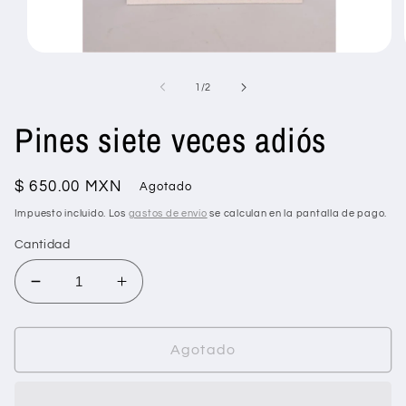
Abrir
elemento
multimedia
de
1
/
2
1
en
Pines siete veces adiós
una
ventana
modal
Precio
$ 650.00 MXN
Agotado
habitual
Impuesto incluido. Los
gastos de envío
se calculan en la pantalla de pago.
Cantidad
Reducir
Aumentar
cantidad
cantidad
para
para
Pines
Pines
Agotado
siete
siete
veces
veces