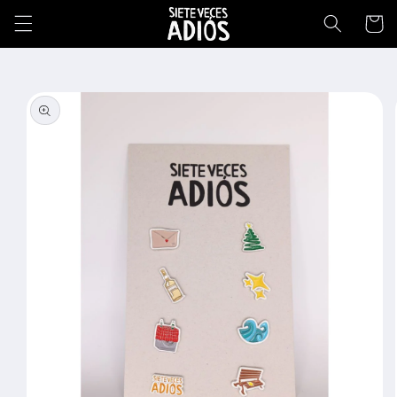
Ir
directamente
Carrito
al contenido
Ir
directamente
a la
información
del producto