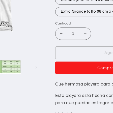
Extra Grande (alto 68 cm x
Cantidad
Reducir
Aumentar
cantidad
cantidad
para
para
Playera
Playera
Ago
Sobre
Sobre
Compra
Que hermosa playera para 
Esta playera esta hecha con
para que puedas entregar e