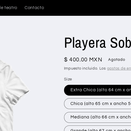
e teatro
Contacto
Playera Sob
Precio
$ 400.00 MXN
Agotado
habitual
Impuesto incluido. Los
gastos de en
Size
Extra Chica (alto 64 cm x 
Chica (alto 65 cm x ancho 
Mediana (alto 66 cm x anch
Grande (alto 67 cm x ancho