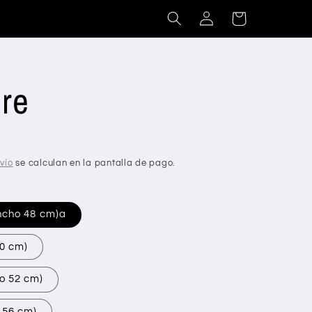
Iniciar
Carrito
sesión
re
vío
se calculan en la pantalla de pago.
ancho 48 cm)a
50 cm)
o 52 cm)
 56 cm)