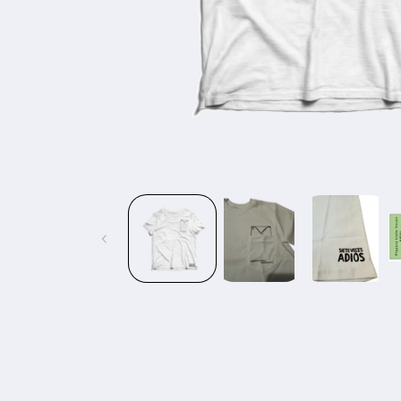
Abrir
elemento
multimedia
1
en
una
ventana
modal