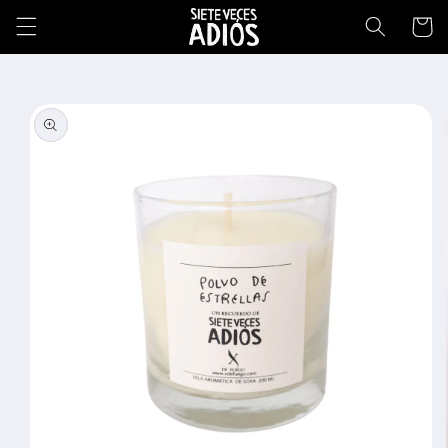
Ir
directamente
Carrito
al contenido
Ir
directamente
a la
información
del producto