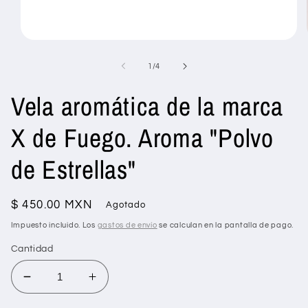
Abrir
elemento
multimedia
de
1
/
4
1
en
Vela aromática de la marca
una
ventana
modal
X de Fuego. Aroma "Polvo
de Estrellas"
Precio
$ 450.00 MXN
Agotado
habitual
Impuesto incluido. Los
gastos de envío
se calculan en la pantalla de pago.
Cantidad
Reducir
Aumentar
cantidad
cantidad