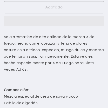
para
para
Vela
Vela
Agotado
aromática
aromática
de
de
la
la
marca
marca
X
X
Vela aromática de alta calidad de la marca X de
de
de
fuego,
hecha con el corazón y llena de olores
Fuego.
Fuego.
Aroma
Aroma
naturales a cítricos, especias, musgo dulce y madera
&quot;Polvo
&quot;Polvo
que te harán suspirar nuevamente.
Esta vela es
de
de
hecha especialmente por X de Fuego para Siete
Estrellas&quot;
Estrellas&quot;
Veces Adiós.
Composición:
Mezcla especial de cera de soya y coco
Pabilo de algodón